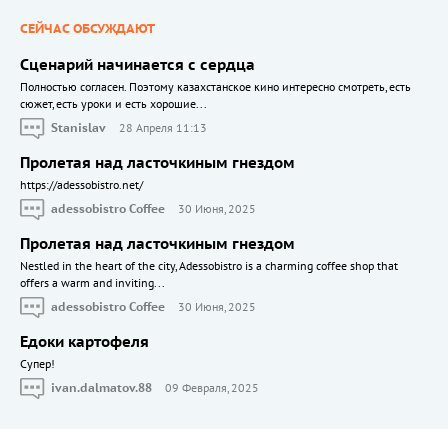
СЕЙЧАС ОБСУЖДАЮТ
Сценарий начинается с сердца
Полностью согласен. Поэтому казахстанское кино интересно смотреть, есть
сюжет, есть уроки и есть хорошие...
Stanislav
28 Апреля 11:13
Пролетая над ласточкиным гнездом
https://adessobistro.net/
adessobistro Coffee
30 Июня, 2025
Пролетая над ласточкиным гнездом
Nestled in the heart of the city, Adessobistro is a charming coffee shop that
offers a warm and inviting...
adessobistro Coffee
30 Июня, 2025
Едоки картофеля
Cупер!
ivan.dalmatov.88
09 Февраля, 2025