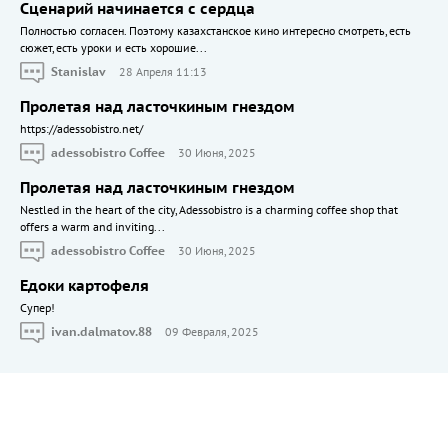
Сценарий начинается с сердца
Полностью согласен. Поэтому казахстанское кино интересно смотреть, есть
сюжет, есть уроки и есть хорошие...
Stanislav
28 Апреля 11:13
Пролетая над ласточкиным гнездом
https://adessobistro.net/
adessobistro Coffee
30 Июня, 2025
Пролетая над ласточкиным гнездом
Nestled in the heart of the city, Adessobistro is a charming coffee shop that
offers a warm and inviting...
adessobistro Coffee
30 Июня, 2025
Едоки картофеля
Cупер!
ivan.dalmatov.88
09 Февраля, 2025