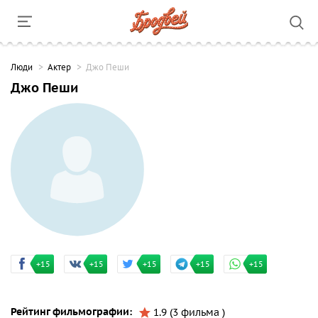
Люди
Актер
Джо Пеши
Джо Пеши
+15
+15
+15
+15
+15
Рейтинг фильмографии:
1.9 (3 фильма )