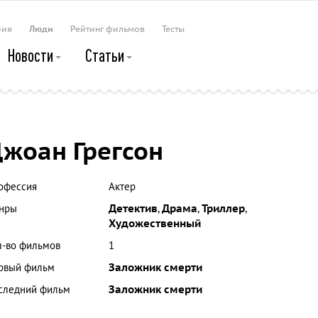
рия
Люди
Рейтинг фильмов
Тесты
Новости
Статьи
жоан Грегсон
офессия
Актер
нры
Детектив
,
Драма
,
Триллер
,
Художественный
л-во фильмов
1
рвый фильм
Заложник смерти
следний фильм
Заложник смерти