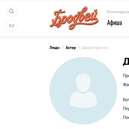
Киноиндуст
Афиша
ҚЗ
Люди
Актер
Джоан Грегсон
Д
Пр
Жа
Ко
Пе
По