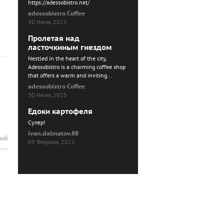
https://adessobistro.net/
adessobistro Coffee
30 Июня, 2025
Пролетая над
ласточкиным гнездом
Nestled in the heart of the city,
Adessobistro is a charming coffee shop
that offers a warm and inviting...
adessobistro Coffee
30 Июня, 2025
Едоки картофеля
Cупер!
ivan.dalmatov.88
рий
09 Февраля, 2025