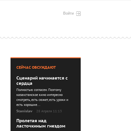
Войти
СЕЙЧАС ОБСУЖДАЮТ
Сценарий начинается с
сердца
Полностью согласен. Поэтому
казахстанское кино интересно
смотреть, есть сюжет, есть уроки и
есть хорошие...
Stanislav
28 Апреля 11:13
Пролетая над
ласточкиным гнездом