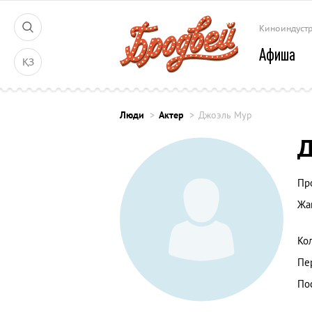
Киноиндуст
Афиша
ҚЗ
Люди
Актер
Джоэль Мур
Д
Пр
Жа
Ко
Пе
По