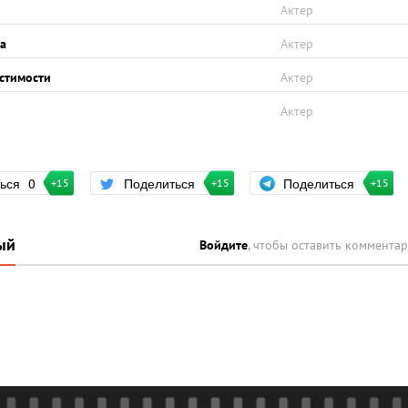
Актер
а
Актер
стимости
Актер
Актер
Поделиться
ться
0
Поделиться
+15
+15
+15
ый
Войдите
, чтобы оставить коммента