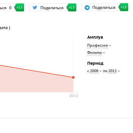
Поделиться
ться
0
Поделиться
+15
+15
+15
ьма )
Амплуа
Профессия
Фильмы
Период
с
по
2008
2012