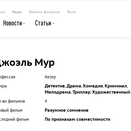
рия
Люди
Рейтинг фильмов
Тесты
Новости
Статьи
жоэль Мур
офессия
Актер
нры
Детектив
,
Драма
,
Комедия
,
Криминал
,
Мелодрама
,
Триллер
,
Художественный
л-во фильмов
4
рвый фильм
Разумное сомнение
следний фильм
По признакам совместимости