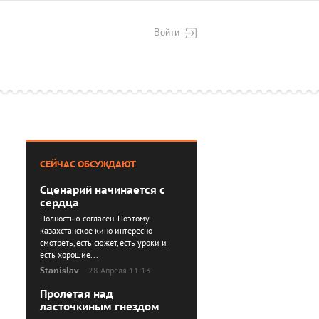
Войти
СЕЙЧАС ОБСУЖДАЮТ
Сценарий начинается с
сердца
Полностью согласен. Поэтому
казахстанское кино интересно
смотреть, есть сюжет, есть уроки и
есть хорошие...
Stanislav
28 Апреля 11:13
Пролетая над
ласточкиным гнездом