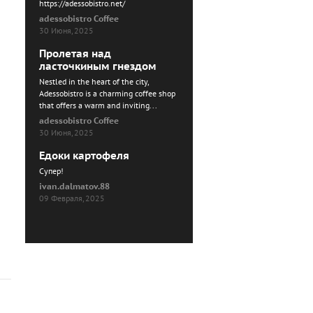
https://adessobistro.net/
adessobistro Coffee
30 Июня, 2025
Пролетая над
ласточкиным гнездом
Nestled in the heart of the city,
Adessobistro is a charming coffee shop
that offers a warm and inviting...
adessobistro Coffee
30 Июня, 2025
Едоки картофеля
Cупер!
ivan.dalmatov.88
09 Февраля, 2025