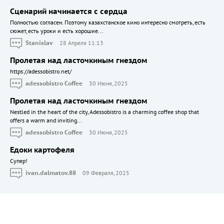
Сценарий начинается с сердца
Полностью согласен. Поэтому казахстанское кино интересно смотреть, есть
сюжет, есть уроки и есть хорошие...
Stanislav
28 Апреля 11:13
Пролетая над ласточкиным гнездом
https://adessobistro.net/
adessobistro Coffee
30 Июня, 2025
Пролетая над ласточкиным гнездом
Nestled in the heart of the city, Adessobistro is a charming coffee shop that
offers a warm and inviting...
adessobistro Coffee
30 Июня, 2025
Едоки картофеля
Cупер!
ivan.dalmatov.88
09 Февраля, 2025