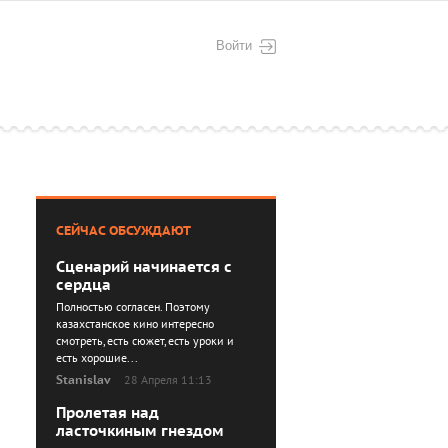
Войти
СЕЙЧАС ОБСУЖДАЮТ
Сценарий начинается с
сердца
Полностью согласен. Поэтому
казахстанское кино интересно
смотреть, есть сюжет, есть уроки и
есть хорошие...
Stanislav
28 Апреля 11:13
Пролетая над
ласточкиным гнездом