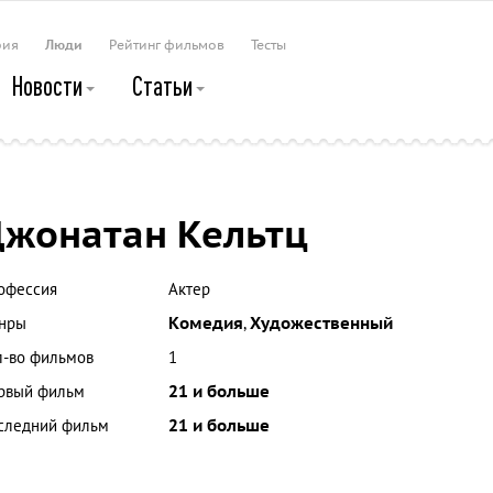
рия
Люди
Рейтинг фильмов
Тесты
Новости
Статьи
жонатан Кельтц
офессия
Актер
нры
Комедия
,
Художественный
л-во фильмов
1
рвый фильм
21 и больше
следний фильм
21 и больше