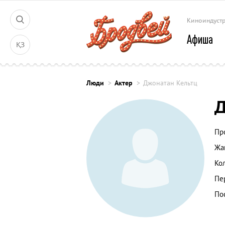
Киноиндуст
Афиша
ҚЗ
Люди
Актер
Джонатан Кельтц
Д
Пр
Жа
Ко
Пе
По