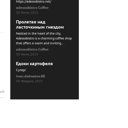
https://adessobistro.net/
adessobistro Coffee
30 Июня, 2025
Пролетая над
ласточкиным гнездом
Nestled in the heart of the city,
Adessobistro is a charming coffee shop
that offers a warm and inviting...
adessobistro Coffee
30 Июня, 2025
Едоки картофеля
Cупер!
ivan.dalmatov.88
09 Февраля, 2025
рий