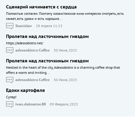
Сценарий начинается с сердца
Полностью согласен. Поэтому казахстанское кино интересно смотреть, есть
сюжет, есть уроки и есть хорошие...
Stanislav
28 Апреля 11:13
Пролетая над ласточкиным гнездом
https://adessobistro.net/
adessobistro Coffee
30 Июня, 2025
Пролетая над ласточкиным гнездом
Nestled in the heart of the city, Adessobistro is a charming coffee shop that
offers a warm and inviting...
adessobistro Coffee
30 Июня, 2025
Едоки картофеля
Cупер!
ivan.dalmatov.88
09 Февраля, 2025