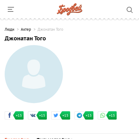
Люди
Актер
Джонатан Того
Джонатан Того
+15
+15
+15
+15
+15