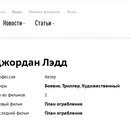
рия
Люди
Рейтинг фильмов
Тесты
Новости
Статьи
жордан Лэдд
офессия
Актер
нры
Боевик
,
Триллер
,
Художественный
л-во фильмов
1
рвый фильм
План ограбления
следний фильм
План ограбления