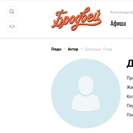
Киноиндуст
Афиша
ҚЗ
Люди
Актер
Джордан Лэдд
Д
Пр
Жа
Ко
Пе
По