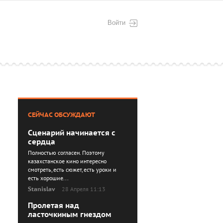
Войти
СЕЙЧАС ОБСУЖДАЮТ
Сценарий начинается с
сердца
Полностью согласен. Поэтому
казахстанское кино интересно
смотреть, есть сюжет, есть уроки и
есть хорошие...
Stanislav
28 Апреля 11:13
Пролетая над
ласточкиным гнездом