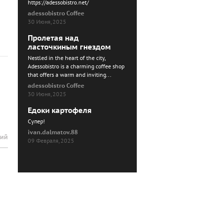
https://adessobistro.net/
adessobistro Coffee
30 Июня, 2025
Пролетая над
ласточкиным гнездом
Nestled in the heart of the city,
Adessobistro is a charming coffee shop
that offers a warm and inviting...
adessobistro Coffee
30 Июня, 2025
Едоки картофеля
Cупер!
ivan.dalmatov.88
рий
09 Февраля, 2025