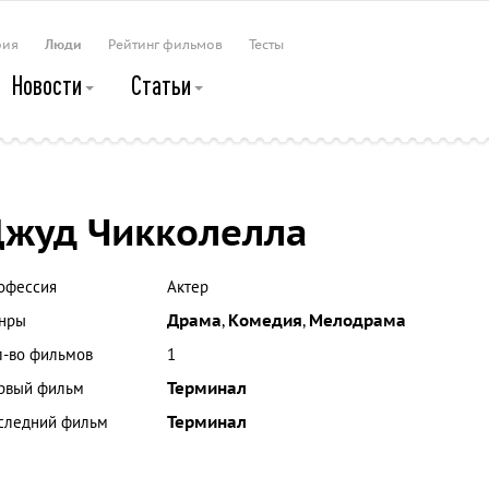
рия
Люди
Рейтинг фильмов
Тесты
Новости
Статьи
жуд Чикколелла
офессия
Актер
нры
Драма
,
Комедия
,
Мелодрама
л-во фильмов
1
рвый фильм
Терминал
следний фильм
Терминал