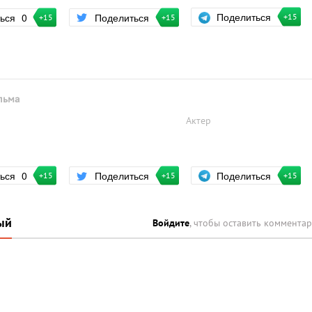
Поделиться
ться
0
Поделиться
+15
+15
+15
льма
Актер
Поделиться
ться
0
Поделиться
+15
+15
+15
ый
Войдите
, чтобы оставить коммента