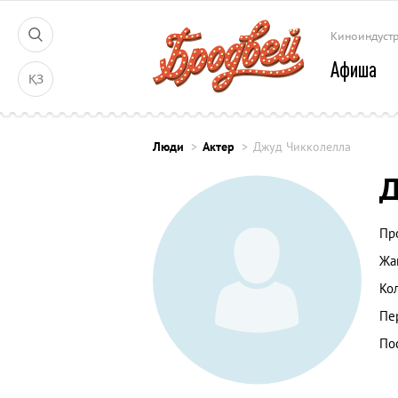
Киноиндуст
Афиша
ҚЗ
Люди
Актер
Джуд Чикколелла
Д
Пр
Жа
Ко
Пе
По