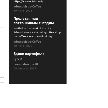
https://adessobistro.net/
adessobistro Coffee
30 Июня, 2025
Пролетая над
ласточкиным гнездом
Nestled in the heart of the city,
Adessobistro is a charming coffee shop
that offers a warm and inviting...
adessobistro Coffee
30 Июня, 2025
Едоки картофеля
Cупер!
ivan.dalmatov.88
09 Февраля, 2025
рий