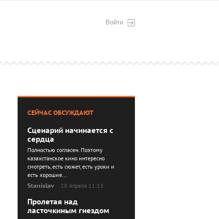
Войти
СЕЙЧАС ОБСУЖДАЮТ
Сценарий начинается с
сердца
Полностью согласен. Поэтому
казахстанское кино интересно
смотреть, есть сюжет, есть уроки и
есть хорошие...
Stanislav
28 Апреля 11:13
Пролетая над
ласточкиным гнездом