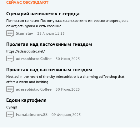
СЕЙЧАС ОБСУЖДАЮТ
Сценарий начинается с сердца
Полностью согласен. Поэтому казахстанское кино интересно смотреть, есть
сюжет, есть уроки и есть хорошие...
Stanislav
28 Апреля 11:13
Пролетая над ласточкиным гнездом
https://adessobistro.net/
adessobistro Coffee
30 Июня, 2025
Пролетая над ласточкиным гнездом
Nestled in the heart of the city, Adessobistro is a charming coffee shop that
offers a warm and inviting...
adessobistro Coffee
30 Июня, 2025
Едоки картофеля
Cупер!
ivan.dalmatov.88
09 Февраля, 2025