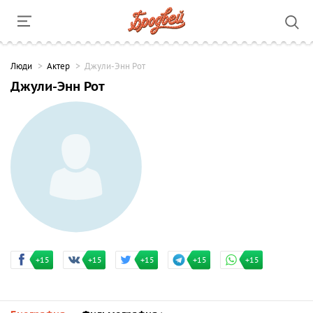
Люди
Актер
Джули-Энн Рот
Джули-Энн Рот
+15
+15
+15
+15
+15