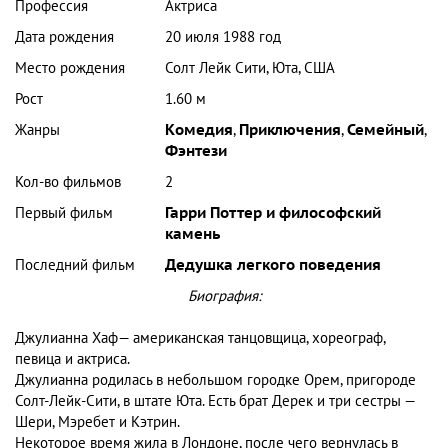
Профессия
Актриса
Дата рождения
20 июля 1988 год
Место рождения
Солт Лейк Сити, Юта, США
Рост
1.60 м
Жанры
Комедия
,
Приключения
,
Семейный
,
Фэнтези
Кол-во фильмов
2
Первый фильм
Гарри Поттер и философский
камень
Последний фильм
Дедушка легкого поведения
Биография:
Джулианна Хаф— американская танцовщица, хореограф,
певица и актриса.
Джулианна родилась в небольшом городке Орем, пригороде
Солт-Лейк-Сити, в штате Юта. Есть брат Дерек и три сестры —
Шери, Мэребет и Кэтрин.
Некоторое время жила в Лондоне, после чего вернулась в