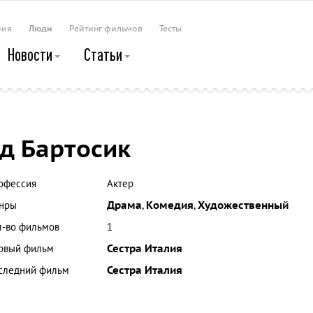
рия
Люди
Рейтинг фильмов
Тесты
Новости
Статьи
д Бартосик
офессия
Актер
нры
Драма
,
Комедия
,
Художественный
л-во фильмов
1
рвый фильм
Сестра Италия
следний фильм
Сестра Италия