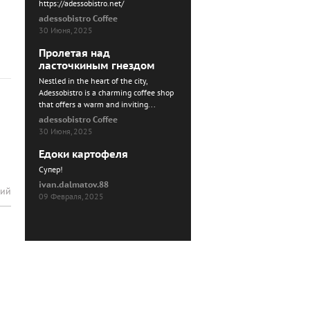
https://adessobistro.net/
adessobistro Coffee
30 Июня, 2025
Пролетая над
ласточкиным гнездом
Nestled in the heart of the city,
Adessobistro is a charming coffee shop
that offers a warm and inviting...
adessobistro Coffee
30 Июня, 2025
Едоки картофеля
Cупер!
ivan.dalmatov.88
рий
09 Февраля, 2025