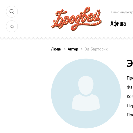
Киноиндуст
Афиша
ҚЗ
Люди
Актер
Эд Бартосик
Э
Пр
Жа
Ко
Пе
По