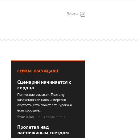
Войти
СЕЙЧАС ОБСУЖДАЮТ
Сценарий начинается с
сердца
Полностью согласен. Поэтому
казахстанское кино интересно
смотреть, есть сюжет, есть уроки и
есть хорошие...
Stanislav
28 Апреля 11:13
Пролетая над
ласточкиным гнездом