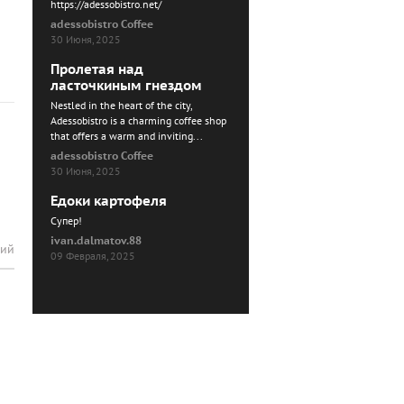
https://adessobistro.net/
adessobistro Coffee
30 Июня, 2025
Пролетая над
ласточкиным гнездом
Nestled in the heart of the city,
Adessobistro is a charming coffee shop
that offers a warm and inviting...
adessobistro Coffee
30 Июня, 2025
Едоки картофеля
Cупер!
ivan.dalmatov.88
рий
09 Февраля, 2025