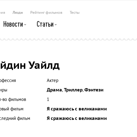
рия
Люди
Рейтинг фильмов
Тесты
Новости
Статьи
йдин Уайлд
офессия
Актер
нры
Драма
,
Триллер
,
Фэнтези
л-во фильмов
1
рвый фильм
Я сражаюсь с великанами
следний фильм
Я сражаюсь с великанами