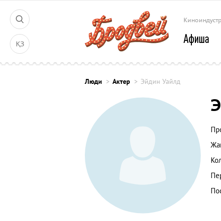
Киноиндуст
Афиша
ҚЗ
Люди
Актер
Эйдин Уайлд
Э
Пр
Жа
Ко
Пе
По