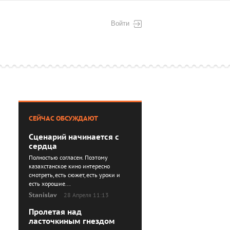
Войти
СЕЙЧАС ОБСУЖДАЮТ
Сценарий начинается с
сердца
Полностью согласен. Поэтому
казахстанское кино интересно
смотреть, есть сюжет, есть уроки и
есть хорошие...
Stanislav
28 Апреля 11:13
Пролетая над
ласточкиным гнездом