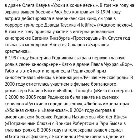
в драме Олега Кавуна «Уроки в конце весны». В том же году на
экраны вышел боевик «Риск без контракта». В 1994 году
актриса дебютировала в американском кино, сыграв в
хорроре-триллере Дэвида Таусика «Hellfire» («Адское пекло»).
В том же году приняла участие в интернациональном
кинопроекте Евгения Гинзбурга «Простодушный». Спустя год
снялась в мелодраме Алексея Сахарова «Барышня-
крестьянка».
В 1997 году Екатерина Редникова сыграла первую главную
роль в своей кинокарьере - Катю в драме Павла Чухрая «Вор».
Работа в этой картине принесла Редниковой приз
кинофестиваля «Ника» в номинации «Лучшая женская роль». В
2000 году отметилась участием в фильме британского
режиссера Колина Бакси «Falling Through» («Виза на смерть»).
С 2000 по 2003 года Редникова была занята на съемках
сериалов «Русские в городе ангелов», «Любовь императора»,
«Убойная сила» и «Каменская». В 2004 году сыграла в
американском боевике Родиона Нахапетова «Border Blues»
(«Пограничный блюз») с Эриком Робертсом и Гэри Бьюзи в
главных ролях. В 2005 году на телеэкраны вышел сериал
«Охота на асфальте», с Екатериной Редниковой в одной из