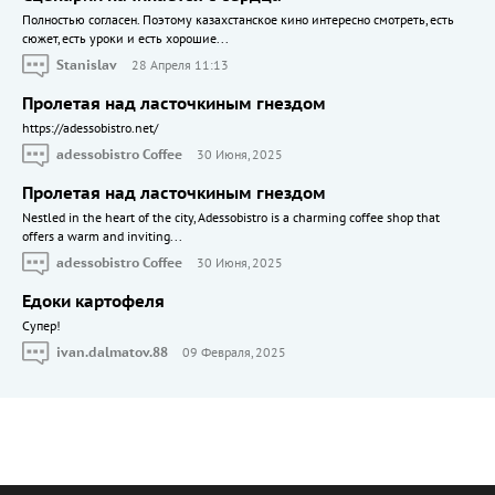
Полностью согласен. Поэтому казахстанское кино интересно смотреть, есть
сюжет, есть уроки и есть хорошие...
Stanislav
28 Апреля 11:13
Пролетая над ласточкиным гнездом
https://adessobistro.net/
adessobistro Coffee
30 Июня, 2025
Пролетая над ласточкиным гнездом
Nestled in the heart of the city, Adessobistro is a charming coffee shop that
offers a warm and inviting...
adessobistro Coffee
30 Июня, 2025
Едоки картофеля
Cупер!
ivan.dalmatov.88
09 Февраля, 2025