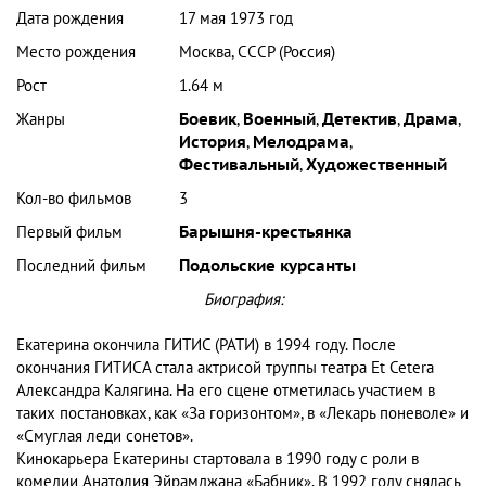
Дата рождения
17 мая 1973 год
Место рождения
Москва, СССР (Россия)
Рост
1.64 м
Жанры
Боевик
,
Военный
,
Детектив
,
Драма
,
История
,
Мелодрама
,
Фестивальный
,
Художественный
Кол-во фильмов
3
Первый фильм
Барышня-крестьянка
Последний фильм
Подольские курсанты
Биография:
Екатерина окончила ГИТИС (РАТИ) в 1994 году. После
окончания ГИТИСА стала актрисой труппы театра Et Cetera
Александра Калягина. На его сцене отметилась участием в
таких постановках, как «За горизонтом», в «Лекарь поневоле» и
«Смуглая леди сонетов».
Кинокарьера Екатерины стартовала в 1990 году с роли в
комедии Анатолия Эйрамджана «Бабник». В 1992 году снялась