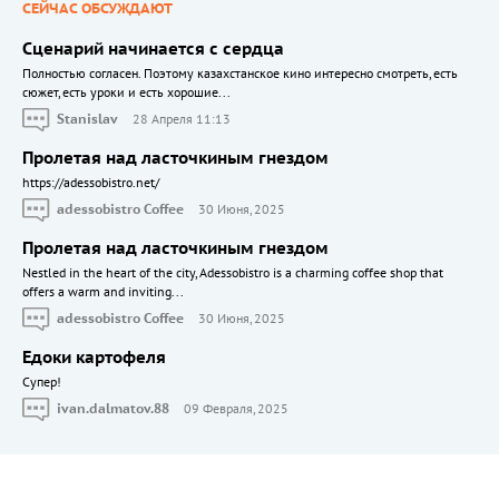
СЕЙЧАС ОБСУЖДАЮТ
Сценарий начинается с сердца
Полностью согласен. Поэтому казахстанское кино интересно смотреть, есть
сюжет, есть уроки и есть хорошие...
Stanislav
28 Апреля 11:13
Пролетая над ласточкиным гнездом
https://adessobistro.net/
adessobistro Coffee
30 Июня, 2025
Пролетая над ласточкиным гнездом
Nestled in the heart of the city, Adessobistro is a charming coffee shop that
offers a warm and inviting...
adessobistro Coffee
30 Июня, 2025
Едоки картофеля
Cупер!
ivan.dalmatov.88
09 Февраля, 2025