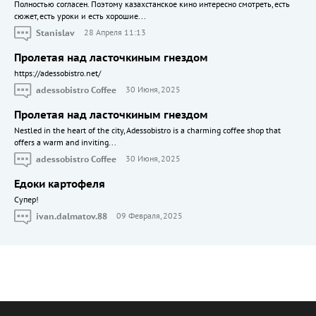
Полностью согласен. Поэтому казахстанское кино интересно смотреть, есть
сюжет, есть уроки и есть хорошие...
Stanislav
28 Апреля 11:13
Пролетая над ласточкиным гнездом
https://adessobistro.net/
adessobistro Coffee
30 Июня, 2025
Пролетая над ласточкиным гнездом
Nestled in the heart of the city, Adessobistro is a charming coffee shop that
offers a warm and inviting...
adessobistro Coffee
30 Июня, 2025
Едоки картофеля
Cупер!
ivan.dalmatov.88
09 Февраля, 2025