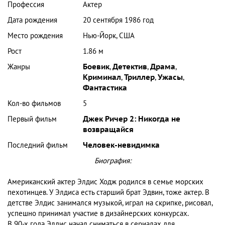
Профессия
Актер
Дата рождения
20 сентября 1986 год
Место рождения
Нью-Йорк, США
Рост
1.86 м
Жанры
Боевик
,
Детектив
,
Драма
,
Криминал
,
Триллер
,
Ужасы
,
Фантастика
Кол-во фильмов
5
Первый фильм
Джек Ричер 2: Никогда не
возвращайся
Последний фильм
Человек-невидимка
Биография:
Американский актер Элдис Ходж родился в семье морских
пехотинцев. У Элдиса есть старший брат Эдвин, тоже актер. В
детстве Элдис занимался музыкой, играл на скрипке, рисовал,
успешно принимал участие в дизайнерских конкурсах.
В 90-х года Элдис начал сниматься в сериалах для