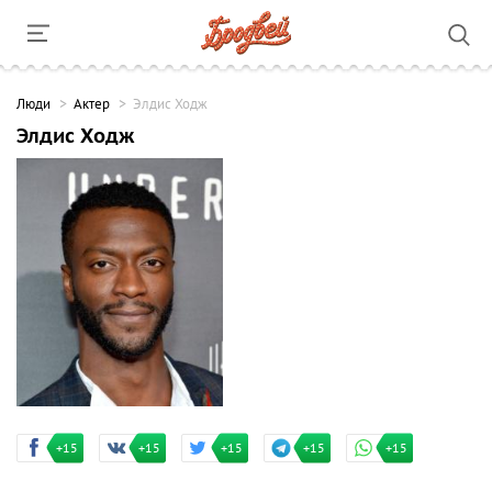
Люди
Актер
Элдис Ходж
Элдис Ходж
+15
+15
+15
+15
+15