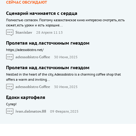
СЕЙЧАС ОБСУЖДАЮТ
Сценарий начинается с сердца
Полностью согласен. Поэтому казахстанское кино интересно смотреть, есть
сюжет, есть уроки и есть хорошие...
Stanislav
28 Апреля 11:13
Пролетая над ласточкиным гнездом
https://adessobistro.net/
adessobistro Coffee
30 Июня, 2025
Пролетая над ласточкиным гнездом
Nestled in the heart of the city, Adessobistro is a charming coffee shop that
offers a warm and inviting...
adessobistro Coffee
30 Июня, 2025
Едоки картофеля
Cупер!
ivan.dalmatov.88
09 Февраля, 2025