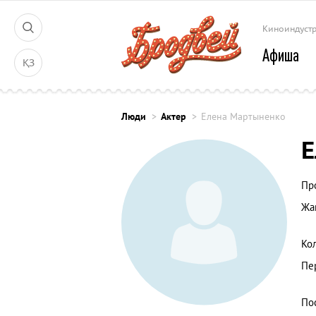
Киноиндуст
Афиша
ҚЗ
Люди
Актер
Елена Мартыненко
Е
Пр
Жа
Ко
Пе
По