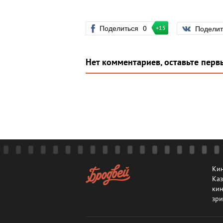
Поделиться
0
Подели
+15
Нет комментариев, оставьте перв
Кин
Каз
кин
зри