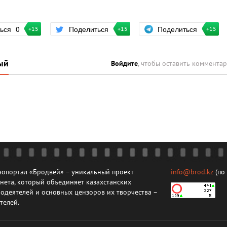
Поделиться
ться
0
Поделиться
+15
+15
+15
ый
Войдите
, чтобы оставить коммента
опортал «Бродвей» – уникальный проект
info@brod.kz
(по
нета, который объединяет казахстанских
одеятелей и основных цензоров их творчества –
телей.