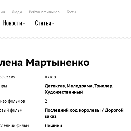
рия
Люди
Рейтинг фильмов
Тесты
Новости
Статьи
лена Мартыненко
офессия
Актер
нры
Детектив
,
Мелодрама
,
Триллер
,
Художественный
л-во фильмов
2
рвый фильм
Последний ход королевы / Дорогой
заказ
следний фильм
Лишний