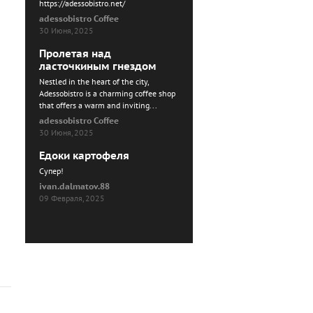
https://adessobistro.net/
adessobistro Coffee
30 Июня, 2025
Пролетая над
ласточкиным гнездом
Nestled in the heart of the city,
Adessobistro is a charming coffee shop
that offers a warm and inviting...
adessobistro Coffee
30 Июня, 2025
Едоки картофеля
Cупер!
ivan.dalmatov.88
09 Февраля, 2025