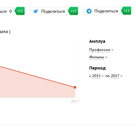
Поделиться
ться
0
Поделиться
+15
+15
+15
ьма )
Амплуа
Профессия
Фильмы
Период
с
по
2015
2017