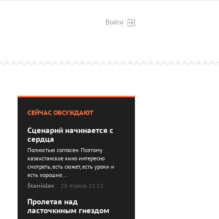
Войти
СЕЙЧАС ОБСУЖДАЮТ
Сценарий начинается с
сердца
Полностью согласен. Поэтому
казахстанское кино интересно
смотреть, есть сюжет, есть уроки и
есть хорошие...
Stanislav
28 Апреля 11:13
Пролетая над
ласточкиным гнездом