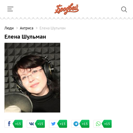
Люди
Актриса
Елена Шульман
Елена Шульман
+15
+15
+15
+15
+15