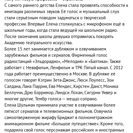
С самого раннего детства Елена стала проявлять способности к
имитации различных звуков. Её голос и музыкальный слух
стали серьёзным поводом задуматься о творческой
профессии. Впервые Елена столкнулась с микрофоном ещё в
школьные годы, когда стала ведущей на школьном радио.
После окончания школы девушка отправилась покорять
Академию театрального искусства.
Более 15 лет занимается дубляжом и озвучиванием
зарубежных фильмов и сериалов. Фирменный голос
радиостанций «Эльдорадио», «Мелодия» и «Балтика». Также
работает с Невафильм, Ленфильм и ТРК Пятый канал. С 2012
года работает преимущественно в Москве. В дубляже её
голосом говорят Кэтрин Зета-Джонс, Люси Лоулесс, Зои
Салдана, Лана Паррия, Ева Мендес, Кирстен Данст, Моника
Беллуччи, Дрю Бэрримор, Линдси Лохан, Сигурни Уивер и
многие другие. Тембр голоса — меццо-сопрано.
Елена Шульман принимала участие в озвучивании более
пятисот сериалов и телевизионных фильмов. Озвучила
самоотверженную жирафу Бриджит в полнометражном
анимационном фильме «Большое путешествие». Кроме того,
подарила свой голос персонажам российских и иностранных