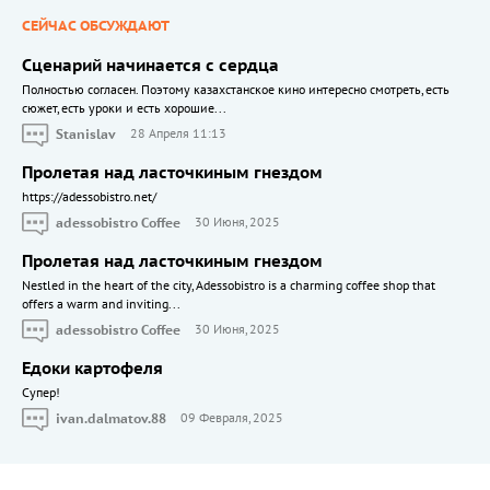
СЕЙЧАС ОБСУЖДАЮТ
Сценарий начинается с сердца
Полностью согласен. Поэтому казахстанское кино интересно смотреть, есть
сюжет, есть уроки и есть хорошие...
Stanislav
28 Апреля 11:13
Пролетая над ласточкиным гнездом
https://adessobistro.net/
adessobistro Coffee
30 Июня, 2025
Пролетая над ласточкиным гнездом
Nestled in the heart of the city, Adessobistro is a charming coffee shop that
offers a warm and inviting...
adessobistro Coffee
30 Июня, 2025
Едоки картофеля
Cупер!
ivan.dalmatov.88
09 Февраля, 2025