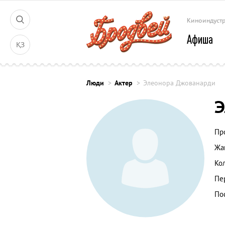
Киноиндуст
Афиша
ҚЗ
Люди
Актер
Элеонора Джованарди
Э
Пр
Жа
Ко
Пе
По