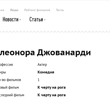
рия
Люди
Рейтинг фильмов
Тесты
Новости
Статьи
леонора Джованарди
офессия
Актер
нры
Комедия
л-во фильмов
1
рвый фильм
К черту на рога
следний фильм
К черту на рога