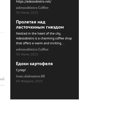
https://adessobistro.net/
adessobistro Coffee
30 Июня, 2025
Пролетая над
ласточкиным гнездом
Nestled in the heart of the city,
Adessobistro is a charming coffee shop
that offers a warm and inviting...
adessobistro Coffee
30 Июня, 2025
Едоки картофеля
Cупер!
ivan.dalmatov.88
рий
09 Февраля, 2025