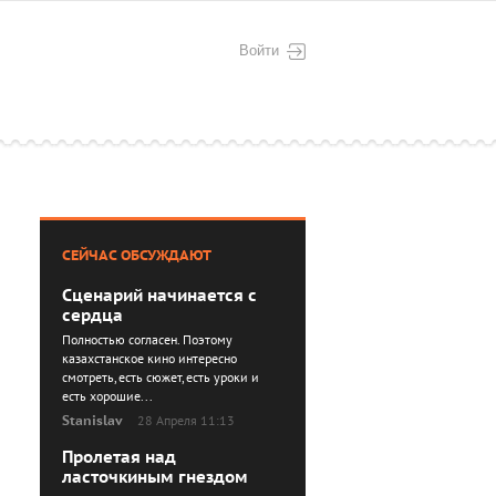
Войти
СЕЙЧАС ОБСУЖДАЮТ
Сценарий начинается с
сердца
Полностью согласен. Поэтому
казахстанское кино интересно
смотреть, есть сюжет, есть уроки и
есть хорошие...
Stanislav
28 Апреля 11:13
Пролетая над
ласточкиным гнездом