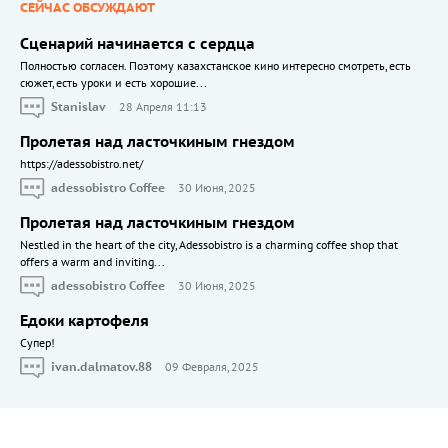
СЕЙЧАС ОБСУЖДАЮТ
Сценарий начинается с сердца
Полностью согласен. Поэтому казахстанское кино интересно смотреть, есть
сюжет, есть уроки и есть хорошие...
Stanislav
28 Апреля 11:13
Пролетая над ласточкиным гнездом
https://adessobistro.net/
adessobistro Coffee
30 Июня, 2025
Пролетая над ласточкиным гнездом
Nestled in the heart of the city, Adessobistro is a charming coffee shop that
offers a warm and inviting...
adessobistro Coffee
30 Июня, 2025
Едоки картофеля
Cупер!
ivan.dalmatov.88
09 Февраля, 2025