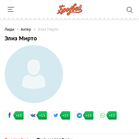
Люди
Актер
Элиз Мирто
Элиз Мирто
+15
+15
+15
+15
+15