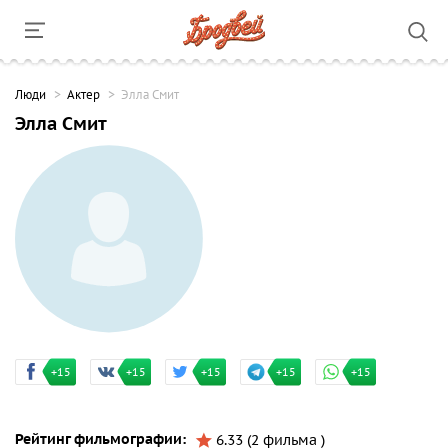
Люди
Актер
Элла Смит
Элла Смит
+15
+15
+15
+15
+15
Рейтинг фильмографии:
6.33 (2 фильма )