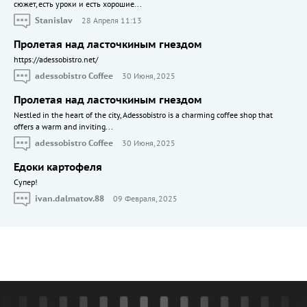
сюжет, есть уроки и есть хорошие...
Stanislav
28 Апреля 11:13
Пролетая над ласточкиным гнездом
https://adessobistro.net/
adessobistro Coffee
30 Июня, 2025
Пролетая над ласточкиным гнездом
Nestled in the heart of the city, Adessobistro is a charming coffee shop that
offers a warm and inviting...
adessobistro Coffee
30 Июня, 2025
Едоки картофеля
Cупер!
ivan.dalmatov.88
09 Февраля, 2025