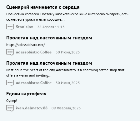
Сценарий начинается с сердца
Полностью согласен. Поэтому казахстанское кино интересно смотреть, есть
сюжет, есть уроки и есть хорошие...
Stanislav
28 Апреля 11:13
Пролетая над ласточкиным гнездом
https://adessobistro.net/
adessobistro Coffee
30 Июня, 2025
Пролетая над ласточкиным гнездом
Nestled in the heart of the city, Adessobistro is a charming coffee shop that
offers a warm and inviting...
adessobistro Coffee
30 Июня, 2025
Едоки картофеля
Cупер!
ivan.dalmatov.88
09 Февраля, 2025