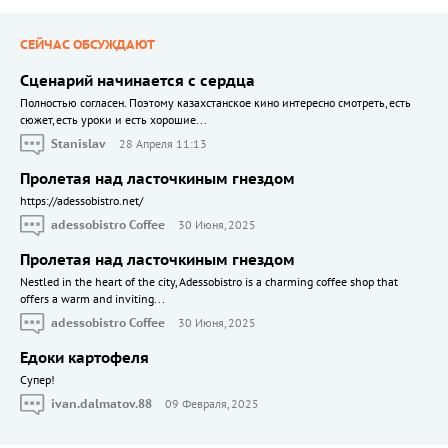
СЕЙЧАС ОБСУЖДАЮТ
Сценарий начинается с сердца
Полностью согласен. Поэтому казахстанское кино интересно смотреть, есть
сюжет, есть уроки и есть хорошие...
Stanislav
28 Апреля 11:13
Пролетая над ласточкиным гнездом
https://adessobistro.net/
adessobistro Coffee
30 Июня, 2025
Пролетая над ласточкиным гнездом
Nestled in the heart of the city, Adessobistro is a charming coffee shop that
offers a warm and inviting...
adessobistro Coffee
30 Июня, 2025
Едоки картофеля
Cупер!
ivan.dalmatov.88
09 Февраля, 2025