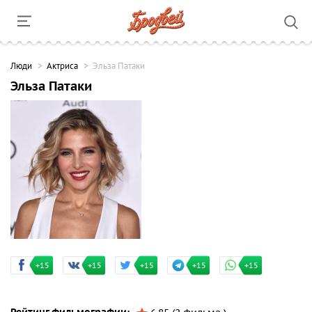
Люди
Актриса
Эльза Патаки
Эльза Патаки
+15
+15
+15
+15
+15