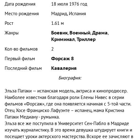
Дата рождения
18 июля 1976 год
Место рождения
Мадрид, Испания
Рост
1.61 м
Жанры
Боевик
,
Военный
,
Драма
,
Криминал
,
Триллер
Кол-во фильмов
2
Первый фильм
Форсаж 8
Последний фильм
Кавалерия
Биография:
Эльза Патаки — испанская модель, актриса и кинопродюсер.
Наиболее известная благодаря роли Елены Нивес в серии
фильмов «Форсаж», где она появляется начиная с 5-той части.
Отец Хосе Франциско Лафуэнте – испанец, мама Кристина
Патаки Медиану - румынка.
Эльза все же поступила в Университет Сен-Пабло в Мадриде
изучать журналистику. В это время девушка штудирует книги и
посещает уроки актерского мастерства. Вскоре ее зачисляют в