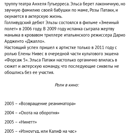
труппу театра Анхеля Гутьерреса. Эльса берет лаконичную, но
звучную фамилию своей бабушки по маме, Розы Патаки, и
окунается в актерскую жизнь.
Голливудский дебют Эльзы состоялся в фильме «Змеиный
полет» в 2006 году. В 2009 году испанка сыграла жертву
маньяка в кровавом триллере итальянского режиссера Дарио
Ардженто «Джалло».
Настоящий успех пришел к артистке только в 2011 году с
ролью Елены Нивес в очередной части культового экшена
«Форсаж 5». Эльса Патаки настолько органично влилась в
сюжет и актерскую команду, что последующие сиквелы не
обошлись без ее участия.
Роли в кино:
2003 – «Возвращение реаниматора»
2004 – «Охота на оборотня»
2005 – «Нинетт»
2005 – «Изноугуд, или Калиф на час»