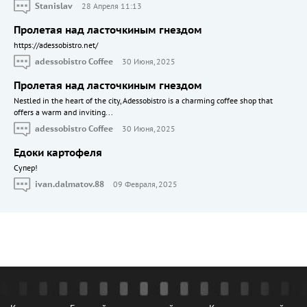
Stanislav
28 Апреля 11:13
Пролетая над ласточкиным гнездом
https://adessobistro.net/
adessobistro Coffee
30 Июня, 2025
Пролетая над ласточкиным гнездом
Nestled in the heart of the city, Adessobistro is a charming coffee shop that
offers a warm and inviting...
adessobistro Coffee
30 Июня, 2025
Едоки картофеля
Cупер!
ivan.dalmatov.88
09 Февраля, 2025