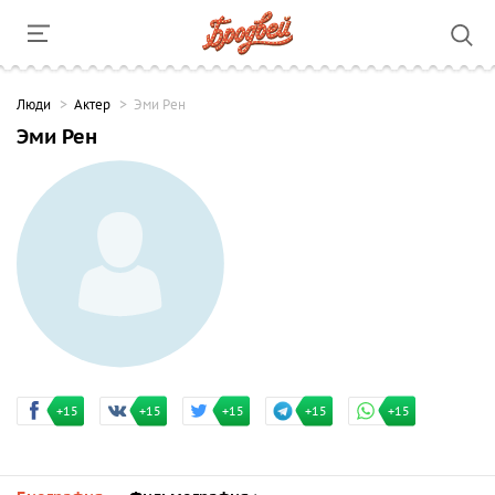
Люди
Актер
Эми Рен
Эми Рен
+15
+15
+15
+15
+15