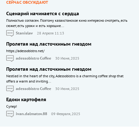
СЕЙЧАС ОБСУЖДАЮТ
Сценарий начинается с сердца
Полностью согласен. Поэтому казахстанское кино интересно смотреть, есть
сюжет, есть уроки и есть хорошие...
Stanislav
28 Апреля 11:13
Пролетая над ласточкиным гнездом
https://adessobistro.net/
adessobistro Coffee
30 Июня, 2025
Пролетая над ласточкиным гнездом
Nestled in the heart of the city, Adessobistro is a charming coffee shop that
offers a warm and inviting...
adessobistro Coffee
30 Июня, 2025
Едоки картофеля
Cупер!
ivan.dalmatov.88
09 Февраля, 2025