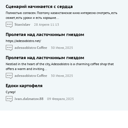
Сценарий начинается с сердца
Полностью согласен. Поэтому казахстанское кино интересно смотреть, есть
сюжет, есть уроки и есть хорошие...
Stanislav
28 Апреля 11:13
Пролетая над ласточкиным гнездом
https://adessobistro.net/
adessobistro Coffee
30 Июня, 2025
Пролетая над ласточкиным гнездом
Nestled in the heart of the city, Adessobistro is a charming coffee shop that
offers a warm and inviting...
adessobistro Coffee
30 Июня, 2025
Едоки картофеля
Cупер!
ivan.dalmatov.88
09 Февраля, 2025