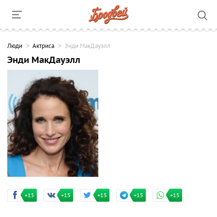
Люди
Актриса
Энди МакДауэлл
Энди МакДауэлл
+15
+15
+15
+15
+15