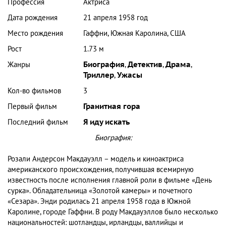
Профессия
Актриса
Дата рождения
21 апреля 1958 год
Место рождения
Гаффни, Южная Каролина, США
Рост
1.73 м
Жанры
Биография
,
Детектив
,
Драма
,
Триллер
,
Ужасы
Кол-во фильмов
3
Первый фильм
Гранитная гора
Последний фильм
Я иду искать
Биография:
Розали Андерсон Макдауэлл – модель и киноактриса
американского происхождения, получившая всемирную
известность после исполнения главной роли в фильме «День
сурка». Обладательница «Золотой камеры» и почетного
«Сезара». Энди родилась 21 апреля 1958 года в Южной
Каролине, городе Гаффни. В роду Макдауэллов было несколько
национальностей: шотландцы, ирландцы, валлийцы и