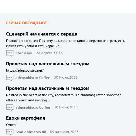
СЕЙЧАС ОБСУЖДАЮТ
Сценарий начинается с сердца
Полностью согласен. Поэтому казахстанское кино интересно смотреть, есть
сюжет, есть уроки и есть хорошие...
Stanislav
28 Апреля 11:13
Пролетая над ласточкиным гнездом
https://adessobistro.net/
adessobistro Coffee
30 Июня, 2025
Пролетая над ласточкиным гнездом
Nestled in the heart of the city, Adessobistro is a charming coffee shop that
offers a warm and inviting...
adessobistro Coffee
30 Июня, 2025
Едоки картофеля
Cупер!
ivan.dalmatov.88
09 Февраля, 2025