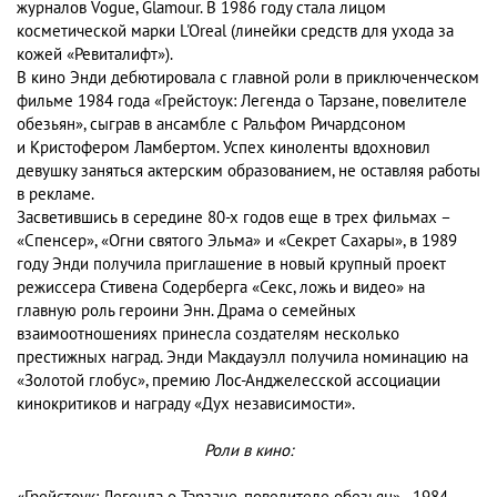
журналов Vogue, Glamour. В 1986 году стала лицом
косметической марки L'Oreal (линейки средств для ухода за
кожей «Ревиталифт»).
В кино Энди дебютировала с главной роли в приключенческом
фильме 1984 года «Грейстоук: Легенда о Тарзане, повелителе
обезьян», сыграв в ансамбле с Ральфом Ричардсоном
и Кристофером Ламбертом. Успех киноленты вдохновил
девушку заняться актерским образованием, не оставляя работы
в рекламе.
Засветившись в середине 80-х годов еще в трех фильмах –
«Спенсер», «Огни святого Эльма» и «Секрет Сахары», в 1989
году Энди получила приглашение в новый крупный проект
режиссера Стивена Содерберга «Секс, ложь и видео» на
главную роль героини Энн. Драма о семейных
взаимоотношениях принесла создателям несколько
престижных наград. Энди Макдауэлл получила номинацию на
«Золотой глобус», премию Лос-Анджелесской ассоциации
кинокритиков и награду «Дух независимости».
Роли в кино:
«Грейстоук: Легенда о Тарзане, повелителе обезьян» - 1984