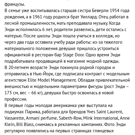
французы.
В семье уже воспитывалась старшая сестра Беверли 1954 года
рождения, а в 1961 году родился брат Уиллард. Отец работал в
лесной промышленности, мать преподавала музыку. Когда
Энди исполнилось 6 лет, родители развелись, дети остались с
матерью. После школы Энди пошла учиться в колледж, но
через два года оставила учебу ради работы: из-за тяжелого
материального положения девушке пришлось устроиться
официанткой в ресторан-бар Stage Door. Одно время Энди
подрабатывала продавщицей в магазине модной одежды.
В 20-летнем возрасте Энди покинула родной городок и
отправилась в Нью-Йорк, где подписала контракт с модельным
агентством Elite Model Management. Обладая привлекательной
внешностью и модельными параметрами фигуры (рост Энди –
173 см, вес – 66 кг), девушка быстро освоилась в новой
профессии.
В первые годы молодая американка уже выступала на
подиумах Парижа, работала для брендов Yves Saint Laurent,
Vassarette, Armani perfume, Sabeth-Row, Mink International, Anne
Klein, Bill Blass, снимаясь в рекламных кампаниях. Фото Энди
регулярно появлялись на первых страницах глянцевых