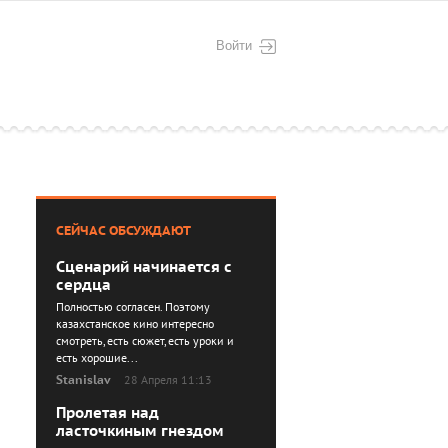
Войти
СЕЙЧАС ОБСУЖДАЮТ
Сценарий начинается с
сердца
Полностью согласен. Поэтому
казахстанское кино интересно
смотреть, есть сюжет, есть уроки и
есть хорошие...
Stanislav
28 Апреля 11:13
Пролетая над
ласточкиным гнездом