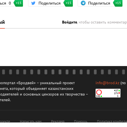
Поделиться
ться
0
Поделиться
+15
+15
+15
ый
Войдите
, чтобы оставить коммента
опортал «Бродвей» – уникальный проект
info@brod.kz
(по
нета, который объединяет казахстанских
одеятелей и основных цензоров их творчества –
телей.
роекте
Написать нам
Реклама
Помощь
Политика конфеди