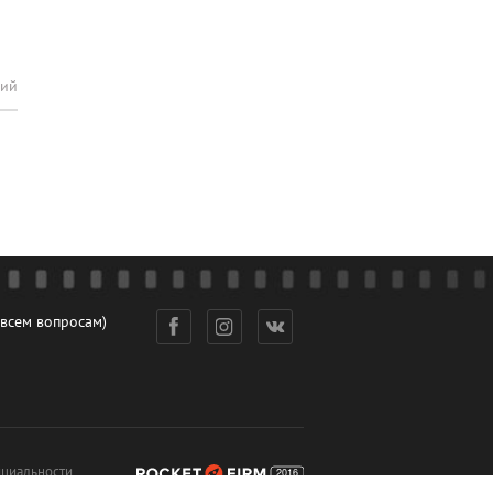
рий
 всем вопросам)
циальности