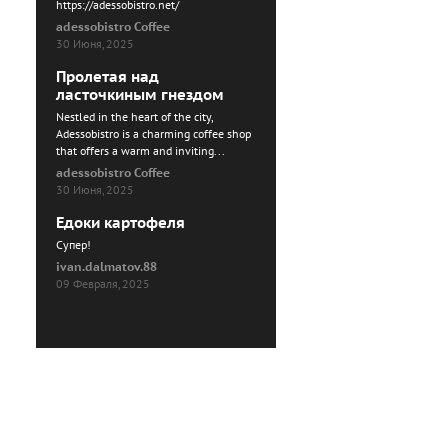
https://adessobistro.net/
adessobistro Coffee
30 Июня, 2025
Пролетая над
ласточкиным гнездом
Nestled in the heart of the city,
Adessobistro is a charming coffee shop
that offers a warm and inviting...
adessobistro Coffee
30 Июня, 2025
Едоки картофеля
Cупер!
ivan.dalmatov.88
09 Февраля, 2025