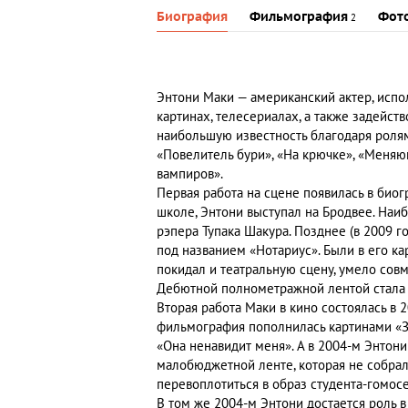
Биография
Фильмография
Фот
2
Энтони Маки — американский актер, ис
картинах, телесериалах, а также задейс
наибольшую известность благодаря ролям
«Повелитель бури», «На крючке», «Меняю
вампиров».
Первая работа на сцене появилась в био
школе, Энтони выступал на Бродвее. Наи
рэпера Тупака Шакура. Позднее (в 2009 го
под названием «Нотариус». Были в его ка
покидал и театральную сцену, умело совм
Дебютной полнометражной лентой стала 
Вторая работа Маки в кино состоялась в 
фильмография пополнилась картинами «З
«Она ненавидит меня». А в 2004-м Энтони
малобюджетной ленте, которая не собрал
перевоплотиться в образ студента-гомос
В том же 2004-м Энтони достается роль 