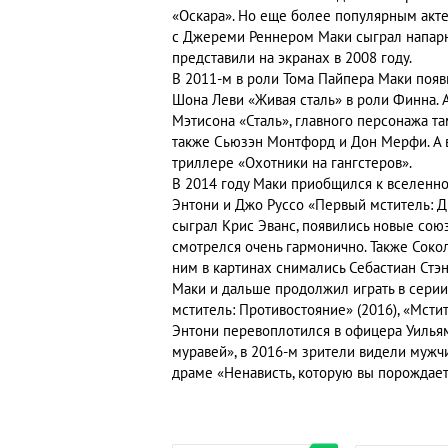
«Оскара». Но еще более популярным акте
с Джереми Реннером Маки сыграл напарни
представили на экранах в 2008 году.
В 2011-м в роли Тома Пайпера Маки появи
Шона Леви «Живая сталь» в роли Финна. 
Мэтисона «Сталь», главного персонажа т
также Сьюзэн Монтфорд и Дон Мерфи. А 
триллере «Охотники на гангстеров».
В 2014 году Маки приобщился к вселенно
Энтони и Джо Руссо «Первый мститель: Др
сыграл Крис Эванс, появились новые союз
смотрелся очень гармонично. Также Сокол
ним в картинах снимались Себастиан Стэн
Маки и дальше продолжил играть в серии
мститель: Противостояние» (2016), «Мсти
Энтони перевоплотился в офицера Уилья
муравей», в 2016-м зрители видели мужчи
драме «Ненависть, которую вы порождает