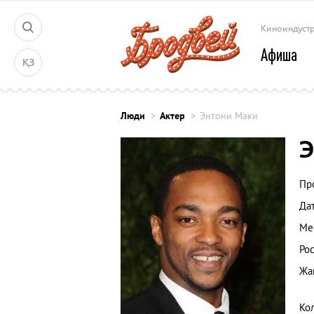
Киноиндуст
Афиша
ҚЗ
Люди
Актер
Энтони Маки
Э
Пр
Да
Ме
Рос
Жа
Ко