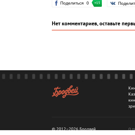
Поделиться
0
Подели
+15
Нет комментариев, оставьте перв
Кин
Каз
кин
зри
© 2012–2026 Бродвей
О п