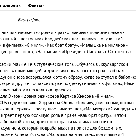
огалерея
Факты
8
4
Биография:
полнивший множество ролей в разноплановых полнометражных
твованный в нескольких бродвейских постановках, получивший
 в фильмах «8 миля», «Как брат брату», «Малышка на миллион»,
щие реальность», «На грани» и «Президент Линкольн: Охотник на
графии Маки еще в студенческие годы. Обучаясь в Джульярдской
более запоминающейся зрителям показалась его роль в образе
ду) он снова возвращался к этому образу, когда выступал в байопик
рьере и другие постановки, уже позднее, снимаясь в фильмах, Маки
ещая работу в нескольких проектах.
для Энтони драма режиссера Кертиса Хэнсона «8 миля».
2003 году в боевике Харрисона Форда «Голливудские копы», потом е
акон и порядок. Преступное намерение», «Манчжурский кандидат» 
 играет первую большую роль в драме «Как брат брату». В этой
а большой кассы, артист постарался максимально точно
ексуалиста, который подрабатывает в приюте для бездомных.
в драме Клинта Иствуда «Малышка на миллион», получившей 4