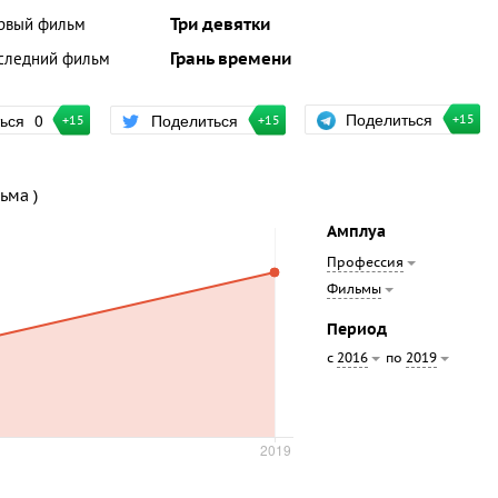
рвый фильм
Три девятки
следний фильм
Грань времени
Поделиться
ться
0
Поделиться
+15
+15
+15
ьма )
Амплуа
Профессия
Фильмы
Период
с
по
2016
2019