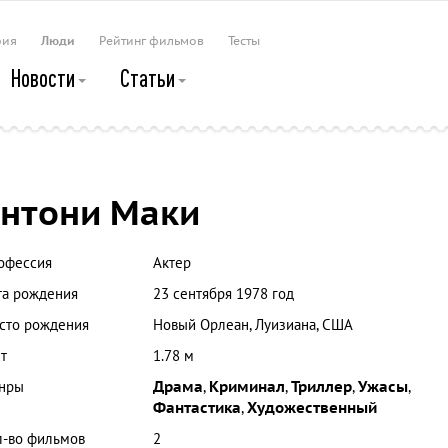
рия
Люди
Рейтинг фильмов
Тесты
Новости
Статьи
нтони Маки
офессия
Актер
та рождения
23 сентября 1978 год
сто рождения
Новый Орлеан, Луизиана, США
т
1.78 м
нры
Драма
,
Криминал
,
Триллер
,
Ужасы
,
Фантастика
,
Художественный
л-во фильмов
2