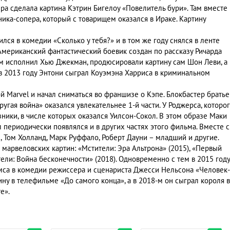
ра сделала картина Кэтрин Бигелоу «Повелитель бури». Там вместе
ка-сопера, который с товарищем оказался в Ираке. Картину
лся в комедии «Сколько у тебя?» и в том же году снялся в ленте
Американский фантастический боевик создан по рассказу Ричарда
ам исполнил Хью Джекман, продюсировали картину сам Шон Леви, а
в 2013 году Энтони сыграл Коуэмэна Харриса в криминальном
й Marvel и начал сниматься во франшизе о Кэпе. Блокбастер братье
угая война» оказался увлекательнее 1-й части. У Роджерса, которо
ники, в числе которых оказался Уилсон-Сокол. В этом образе Маки
 периодически появлялся и в других частях этого фильма. Вместе с
, Том Холланд, Марк Руффало, Роберт Дауни – младший и другие.
 марвеловских картин: «Мстители: Эра Альтрона» (2015), «Первый
тели: Война бесконечности» (2018). Одновременно с тем в 2015 году
мса в комедии режиссера и сценариста Джесси Нельсона «Человек-
ну в телефильме «До самого конца», а в 2018-м он сыграл короля в
е».