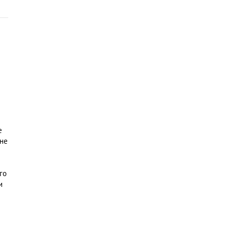
е
 не
го
и