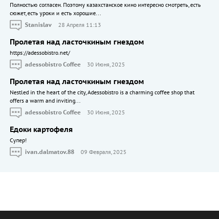
Полностью согласен. Поэтому казахстанское кино интересно смотреть, есть
сюжет, есть уроки и есть хорошие...
Stanislav
28 Апреля 11:13
Пролетая над ласточкиным гнездом
https://adessobistro.net/
adessobistro Coffee
30 Июня, 2025
Пролетая над ласточкиным гнездом
Nestled in the heart of the city, Adessobistro is a charming coffee shop that
offers a warm and inviting...
adessobistro Coffee
30 Июня, 2025
Едоки картофеля
Cупер!
ivan.dalmatov.88
09 Февраля, 2025