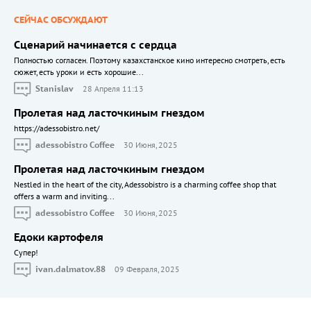
СЕЙЧАС ОБСУЖДАЮТ
Сценарий начинается с сердца
Полностью согласен. Поэтому казахстанское кино интересно смотреть, есть
сюжет, есть уроки и есть хорошие...
Stanislav
28 Апреля 11:13
Пролетая над ласточкиным гнездом
https://adessobistro.net/
adessobistro Coffee
30 Июня, 2025
Пролетая над ласточкиным гнездом
Nestled in the heart of the city, Adessobistro is a charming coffee shop that
offers a warm and inviting...
adessobistro Coffee
30 Июня, 2025
Едоки картофеля
Cупер!
ivan.dalmatov.88
09 Февраля, 2025