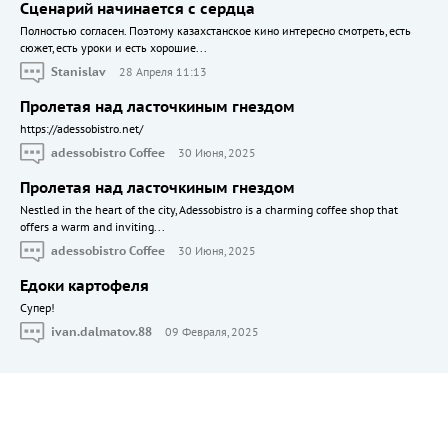
Сценарий начинается с сердца
Полностью согласен. Поэтому казахстанское кино интересно смотреть, есть
сюжет, есть уроки и есть хорошие...
Stanislav
28 Апреля 11:13
Пролетая над ласточкиным гнездом
https://adessobistro.net/
adessobistro Coffee
30 Июня, 2025
Пролетая над ласточкиным гнездом
Nestled in the heart of the city, Adessobistro is a charming coffee shop that
offers a warm and inviting...
adessobistro Coffee
30 Июня, 2025
Едоки картофеля
Cупер!
ivan.dalmatov.88
09 Февраля, 2025