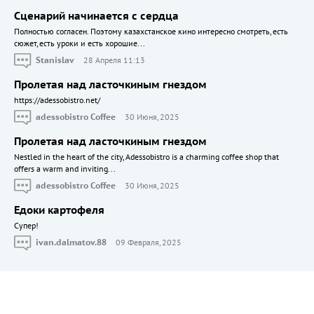
Сценарий начинается с сердца
Полностью согласен. Поэтому казахстанское кино интересно смотреть, есть
сюжет, есть уроки и есть хорошие...
Stanislav
28 Апреля 11:13
Пролетая над ласточкиным гнездом
https://adessobistro.net/
adessobistro Coffee
30 Июня, 2025
Пролетая над ласточкиным гнездом
Nestled in the heart of the city, Adessobistro is a charming coffee shop that
offers a warm and inviting...
adessobistro Coffee
30 Июня, 2025
Едоки картофеля
Cупер!
ivan.dalmatov.88
09 Февраля, 2025