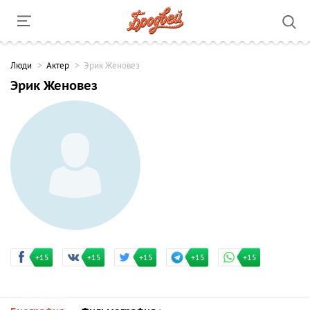
Люди
Актер
Эрик Женовез
Эрик Женовез
+15
+15
+15
+15
+15