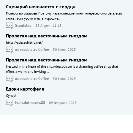
Сценарий начинается с сердца
Полностью согласен. Поэтому казахстанское кино интересно смотреть, есть
сюжет, есть уроки и есть хорошие...
Stanislav
28 Апреля 11:13
Пролетая над ласточкиным гнездом
https://adessobistro.net/
adessobistro Coffee
30 Июня, 2025
Пролетая над ласточкиным гнездом
Nestled in the heart of the city, Adessobistro is a charming coffee shop that
offers a warm and inviting...
adessobistro Coffee
30 Июня, 2025
Едоки картофеля
Cупер!
ivan.dalmatov.88
09 Февраля, 2025