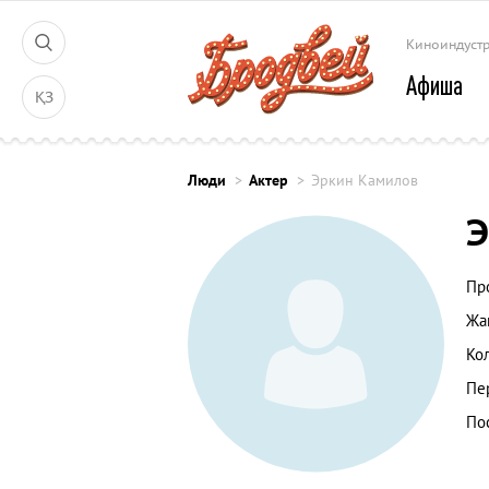
Киноиндуст
Афиша
ҚЗ
Люди
Актер
Эркин Камилов
Э
Пр
Жа
Ко
Пе
По