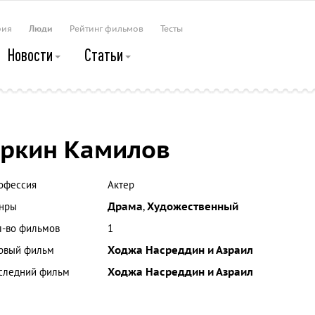
рия
Люди
Рейтинг фильмов
Тесты
Новости
Статьи
ркин Камилов
офессия
Актер
нры
Драма
,
Художественный
л-во фильмов
1
рвый фильм
Ходжа Насреддин и Азраил
следний фильм
Ходжа Насреддин и Азраил