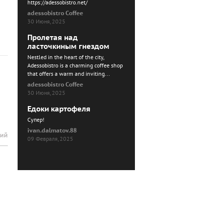
https://adessobistro.net/
adessobistro Coffee
30 Июня, 2025
Пролетая над
ласточкиным гнездом
Nestled in the heart of the city,
Adessobistro is a charming coffee shop
that offers a warm and inviting...
adessobistro Coffee
30 Июня, 2025
Едоки картофеля
Cупер!
ivan.dalmatov.88
рий
09 Февраля, 2025