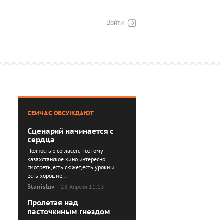
Войти
СЕЙЧАС ОБСУЖДАЮТ
Сценарий начинается с
сердца
Полностью согласен. Поэтому
казахстанское кино интересно
смотреть, есть сюжет, есть уроки и
есть хорошие...
Stanislav
28 Апреля 11:13
Пролетая над
ласточкиным гнездом