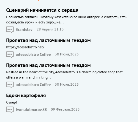
Сценарий начинается с сердца
Полностью согласен. Поэтому казахстанское кино интересно смотреть, есть
сюжет, есть уроки и есть хорошие...
Stanislav
28 Апреля 11:13
Пролетая над ласточкиным гнездом
https://adessobistro.net/
adessobistro Coffee
30 Июня, 2025
Пролетая над ласточкиным гнездом
Nestled in the heart of the city, Adessobistro is a charming coffee shop that
offers a warm and inviting...
adessobistro Coffee
30 Июня, 2025
Едоки картофеля
Cупер!
ivan.dalmatov.88
09 Февраля, 2025