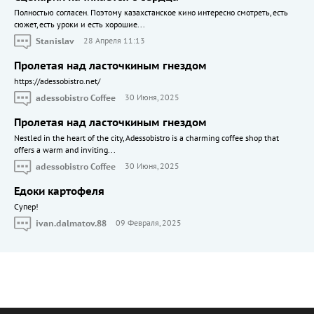
Полностью согласен. Поэтому казахстанское кино интересно смотреть, есть
сюжет, есть уроки и есть хорошие...
Stanislav
28 Апреля 11:13
Пролетая над ласточкиным гнездом
https://adessobistro.net/
adessobistro Coffee
30 Июня, 2025
Пролетая над ласточкиным гнездом
Nestled in the heart of the city, Adessobistro is a charming coffee shop that
offers a warm and inviting...
adessobistro Coffee
30 Июня, 2025
Едоки картофеля
Cупер!
ivan.dalmatov.88
09 Февраля, 2025