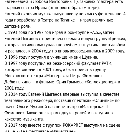
Евгеньевича и Любови Викторовны Цыгановых. У актёра есть
старшая сестра Ирина (от первого брака матери).
Евгений окончил музыкальную школу по классу фортепиано. 4
года проработал в Театре на Таганке — играл различные
детские роли.
С 1993 года по 1997 год играл в рок-группе «А.S.», затем
Евгений Цыганов с приятелем создали новую группу «Гренки»,
которая активно выступала по клубам, выпустила один альбом
и распалась к 2004 году, но вновь воссоединилась в 2009 году.
В 1996 году поступил в училище имени Щукина.
В 1997 году поступил на режиссёрский факультет РАТИ,
который окончил в 2001 году, и был принят в труппу
Московского театра «Мастерская Петра Фоменко».
Дебют в кино — в фильме Юрия Грымова «Коллекционер» в
2001 году.
В 2014 году Евгений Цыганов впервые выступил в качестве
театрального режиссёра, поставив спектакль «Олимпия» по
пьесе Ольги Мухиной на сцене театра «Мастерская П.
Фоменко». Также он сыграл одну из ролей и выступил в
качестве музыканта.
В 2017 году вместе с группой POKAPRET выступил на сцене
Наше 2.0 на фестивале «Нашествие».