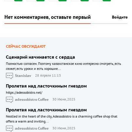
Нет комментариев, оставьте первый
Войдите
СЕЙЧАС ОБСУЖДАЮТ
Сценарий начинается с сердца
Полностью согласен. Поэтому казахстанское кино интересно смотреть, есть
сюжет, есть уроки и есть хорошие...
Stanislav
28 Апреля 11:13
Пролетая над ласточкиным гнездом
https://adessobistro.net/
adessobistro Coffee
30 Июня, 2025
Пролетая над ласточкиным гнездом
Nestled in the heart of the city, Adessobistro is a charming coffee shop that
offers a warm and inviting...
adessobistro Coffee
30 Июня, 2025