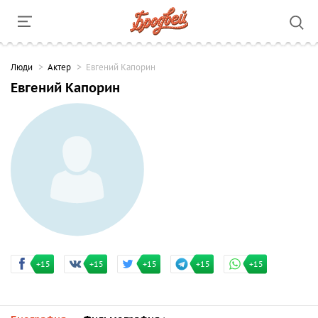
Люди
Актер
Евгений Капорин
Евгений Капорин
+15
+15
+15
+15
+15