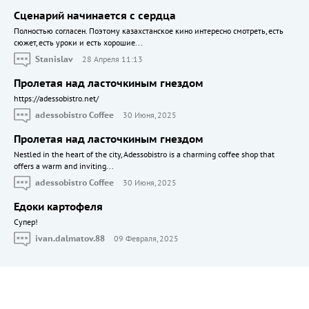
Сценарий начинается с сердца
Полностью согласен. Поэтому казахстанское кино интересно смотреть, есть
сюжет, есть уроки и есть хорошие...
Stanislav
28 Апреля 11:13
Пролетая над ласточкиным гнездом
https://adessobistro.net/
adessobistro Coffee
30 Июня, 2025
Пролетая над ласточкиным гнездом
Nestled in the heart of the city, Adessobistro is a charming coffee shop that
offers a warm and inviting...
adessobistro Coffee
30 Июня, 2025
Едоки картофеля
Cупер!
ivan.dalmatov.88
09 Февраля, 2025