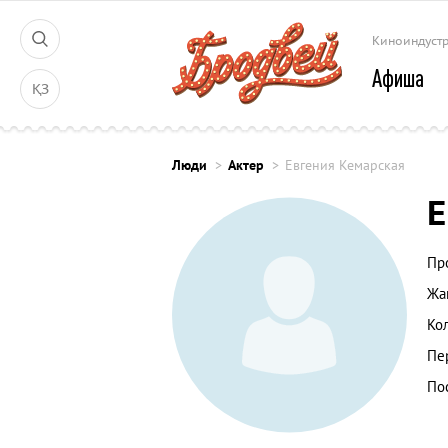
Киноиндуст
Афиша
ҚЗ
Люди
Актер
Евгения Кемарская
Е
Пр
Жа
Ко
Пе
По