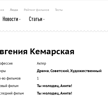
рия
Люди
Рейтинг фильмов
Тесты
Новости
Статьи
вгения Кемарская
офессия
Актер
нры
Драма
,
Советский
,
Художественный
л-во фильмов
1
рвый фильм
Ты молодец, Анита!
следний фильм
Ты молодец, Анита!