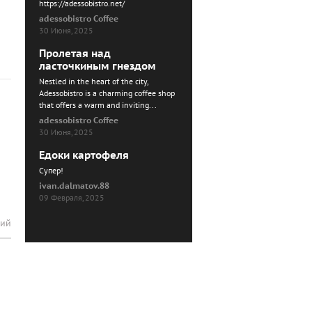
https://adessobistro.net/
adessobistro Coffee
30 Июня, 2025
Пролетая над
ласточкиным гнездом
Nestled in the heart of the city,
Adessobistro is a charming coffee shop
that offers a warm and inviting...
adessobistro Coffee
30 Июня, 2025
Едоки картофеля
Cупер!
ivan.dalmatov.88
09 Февраля, 2025
рий