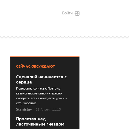
Войти
СЕЙЧАС ОБСУЖДАЮТ
Сценарий начинается с
сердца
Полностью согласен. Поэтому
казахстанское кино интересно
смотреть, есть сюжет, есть уроки и
есть хорошие...
Stanislav
28 Апреля 11:13
Пролетая над
ласточкиным гнездом