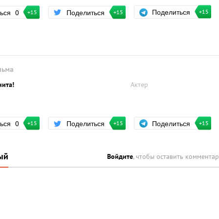
Поделиться
ться
0
Поделиться
+15
+15
+15
льма
нита!
Актер
Поделиться
ться
0
Поделиться
+15
+15
+15
ый
Войдите
, чтобы оставить коммента