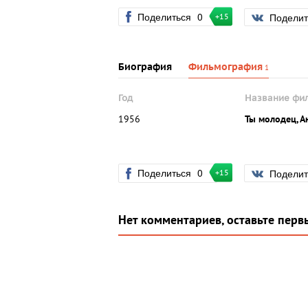
Поделиться
0
Подели
+15
Биография
Фильмография
1
Год
Название фи
1956
Ты молодец, А
Поделиться
0
Подели
+15
Нет комментариев, оставьте перв