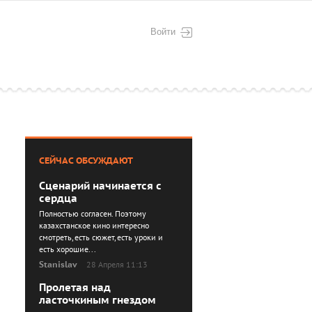
Войти
СЕЙЧАС ОБСУЖДАЮТ
Сценарий начинается с
сердца
Полностью согласен. Поэтому
казахстанское кино интересно
смотреть, есть сюжет, есть уроки и
есть хорошие...
Stanislav
28 Апреля 11:13
Пролетая над
ласточкиным гнездом