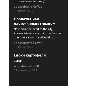
https://adessobistro.net/
adessobistro Coffee
30 Июня, 2025
Пролетая над
ласточкиным гнездом
Nestled in the heart of the city,
Adessobistro is a charming coffee shop
that offers a warm and inviting...
adessobistro Coffee
30 Июня, 2025
Едоки картофеля
Cупер!
ivan.dalmatov.88
09 Февраля, 2025