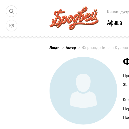
Киноиндуст
Афиша
ҚЗ
Люди
Актер
Фернандо Гильен Куэрво
Ф
Пр
Жа
Ко
Пе
По