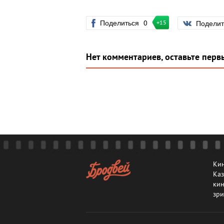
Поделиться
0
Подели
+15
Нет комментариев, оставьте перв
Кин
Каз
кин
зри