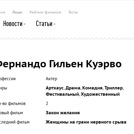
рия
Люди
Рейтинг фильмов
Тесты
Новости
Статьи
ернандо Гильен Куэрво
офессия
Актер
нры
Артхаус
,
Драма
,
Комедия
,
Триллер
,
Фестивальный
,
Художественный
л-во фильмов
2
рвый фильм
Закон желания
следний фильм
Женщины на грани нервного срыва