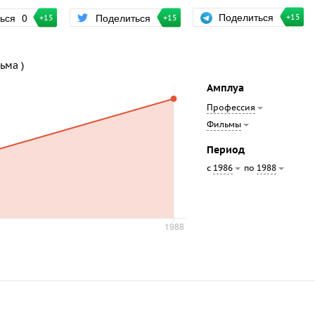
Поделиться
ться
0
Поделиться
+15
+15
+15
ьма )
Амплуа
Профессия
Фильмы
Период
с
по
1986
1988