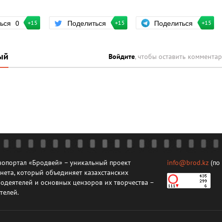
Поделиться
ться
0
Поделиться
+15
+15
+15
ый
Войдите
, чтобы оставить коммента
опортал «Бродвей» – уникальный проект
info@brod.kz
(по
нета, который объединяет казахстанских
одеятелей и основных цензоров их творчества –
телей.