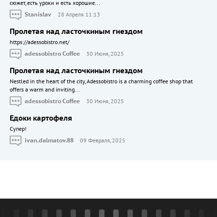
сюжет, есть уроки и есть хорошие...
Stanislav
28 Апреля 11:13
Пролетая над ласточкиным гнездом
https://adessobistro.net/
adessobistro Coffee
30 Июня, 2025
Пролетая над ласточкиным гнездом
Nestled in the heart of the city, Adessobistro is a charming coffee shop that
offers a warm and inviting...
adessobistro Coffee
30 Июня, 2025
Едоки картофеля
Cупер!
ivan.dalmatov.88
09 Февраля, 2025