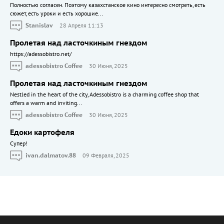
Полностью согласен. Поэтому казахстанское кино интересно смотреть, есть
сюжет, есть уроки и есть хорошие...
Stanislav
28 Апреля 11:13
Пролетая над ласточкиным гнездом
https://adessobistro.net/
adessobistro Coffee
30 Июня, 2025
Пролетая над ласточкиным гнездом
Nestled in the heart of the city, Adessobistro is a charming coffee shop that
offers a warm and inviting...
adessobistro Coffee
30 Июня, 2025
Едоки картофеля
Cупер!
ivan.dalmatov.88
09 Февраля, 2025