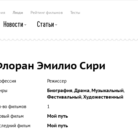
рия
Люди
Рейтинг фильмов
Тесты
Новости
Статьи
лоран Эмилио Сири
офессия
Режиссер
нры
Биография
,
Драма
,
Музыкальный
,
Фестивальный
,
Художественный
л-во фильмов
1
рвый фильм
Мой путь
следний фильм
Мой путь