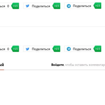
Поделиться
ться
0
Поделиться
+15
+15
+15
Поделиться
ться
0
Поделиться
+15
+15
+15
ый
Войдите
, чтобы оставить коммента