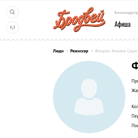
Киноиндуст
Афиша
ҚЗ
Люди
Режиссер
Флоран Эмилио Сири
Ф
Пр
Жа
Ко
Пе
По