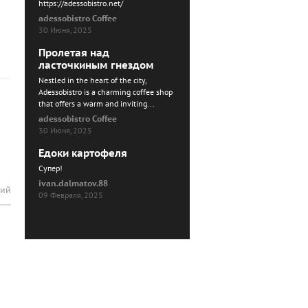
https://adessobistro.net/
adessobistro Coffee
30 Июня, 2025
Пролетая над
ласточкиным гнездом
Nestled in the heart of the city,
Adessobistro is a charming coffee shop
that offers a warm and inviting...
adessobistro Coffee
30 Июня, 2025
Едоки картофеля
Cупер!
ivan.dalmatov.88
рий
09 Февраля, 2025