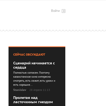
Войти
СЕЙЧАС ОБСУЖДАЮТ
Сценарий начинается с
сердца
Полностью согласен. Поэтому
казахстанское кино интересно
смотреть, есть сюжет, есть уроки и
есть хорошие...
Stanislav
28 Апреля 11:13
Пролетая над
ласточкиным гнездом