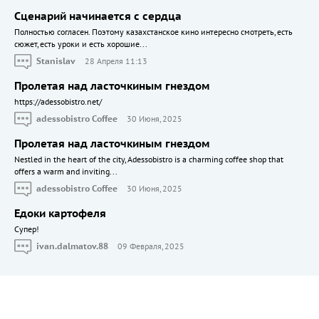
Сценарий начинается с сердца
Полностью согласен. Поэтому казахстанское кино интересно смотреть, есть
сюжет, есть уроки и есть хорошие...
Stanislav
28 Апреля 11:13
Пролетая над ласточкиным гнездом
https://adessobistro.net/
adessobistro Coffee
30 Июня, 2025
Пролетая над ласточкиным гнездом
Nestled in the heart of the city, Adessobistro is a charming coffee shop that
offers a warm and inviting...
adessobistro Coffee
30 Июня, 2025
Едоки картофеля
Cупер!
ivan.dalmatov.88
09 Февраля, 2025