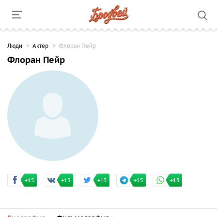
Люди
Актер
Флоран Пейр
Флоран Пейр
+15
+15
+15
+15
+15