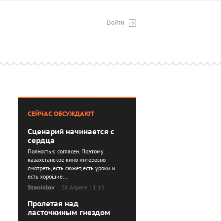
Войти
СЕЙЧАС ОБСУЖДАЮТ
Сценарий начинается с
сердца
Полностью согласен. Поэтому
казахстанское кино интересно
смотреть, есть сюжет, есть уроки и
есть хорошие...
Stanislav
28 Апреля 11:13
Пролетая над
ласточкиным гнездом