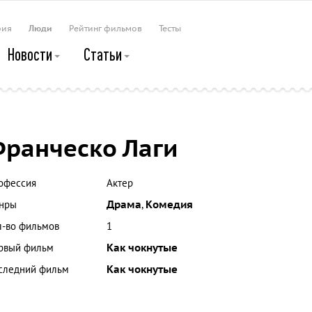
рия
Люди
Рейтинг фильмов
Тесты
Новости
Статьи
ранческо Лаги
офессия
Актер
нры
Драма
,
Комедия
л-во фильмов
1
рвый фильм
Как чокнутые
следний фильм
Как чокнутые