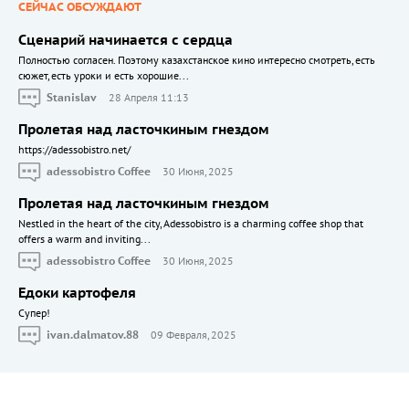
СЕЙЧАС ОБСУЖДАЮТ
Сценарий начинается с сердца
Полностью согласен. Поэтому казахстанское кино интересно смотреть, есть
сюжет, есть уроки и есть хорошие...
Stanislav
28 Апреля 11:13
Пролетая над ласточкиным гнездом
https://adessobistro.net/
adessobistro Coffee
30 Июня, 2025
Пролетая над ласточкиным гнездом
Nestled in the heart of the city, Adessobistro is a charming coffee shop that
offers a warm and inviting...
adessobistro Coffee
30 Июня, 2025
Едоки картофеля
Cупер!
ivan.dalmatov.88
09 Февраля, 2025