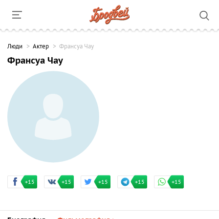
Люди
Актер
Франсуа Чау
Франсуа Чау
+15
+15
+15
+15
+15