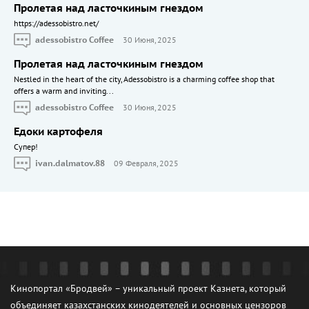
Пролетая над ласточкиным гнездом
https://adessobistro.net/
adessobistro Coffee
30 Июня, 2025
Пролетая над ласточкиным гнездом
Nestled in the heart of the city, Adessobistro is a charming coffee shop that
offers a warm and inviting...
adessobistro Coffee
30 Июня, 2025
Едоки картофеля
Cупер!
ivan.dalmatov.88
09 Февраля, 2025
Кинопортал «Бродвей» – уникальный проект Казнета, который
объединяет казахстанских кинодеятелей и основных цензоров