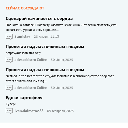
СЕЙЧАС ОБСУЖДАЮТ
Сценарий начинается с сердца
Полностью согласен. Поэтому казахстанское кино интересно смотреть, есть
сюжет, есть уроки и есть хорошие...
Stanislav
28 Апреля 11:13
Пролетая над ласточкиным гнездом
https://adessobistro.net/
adessobistro Coffee
30 Июня, 2025
Пролетая над ласточкиным гнездом
Nestled in the heart of the city, Adessobistro is a charming coffee shop that
offers a warm and inviting...
adessobistro Coffee
30 Июня, 2025
Едоки картофеля
Cупер!
ivan.dalmatov.88
09 Февраля, 2025