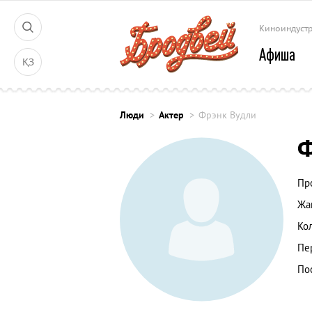
Киноиндуст
Афиша
ҚЗ
Люди
Актер
Фрэнк Вудли
Ф
Пр
Жа
Ко
Пе
По