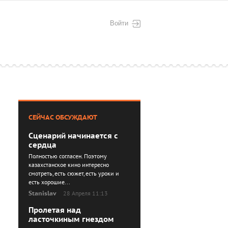
Войти
СЕЙЧАС ОБСУЖДАЮТ
Сценарий начинается с
сердца
Полностью согласен. Поэтому
казахстанское кино интересно
смотреть, есть сюжет, есть уроки и
есть хорошие...
Stanislav
28 Апреля 11:13
Пролетая над
ласточкиным гнездом