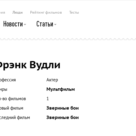
рия
Люди
Рейтинг фильмов
Тесты
Новости
Статьи
рэнк Вудли
офессия
Актер
нры
Мультфильм
л-во фильмов
1
рвый фильм
Звериные бои
следний фильм
Звериные бои