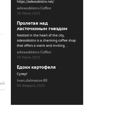
https://adessobistro.net/
adessobistro Coffee
30 Июня, 2025
Пролетая над
ласточкиным гнездом
Nestled in the heart of the city,
Adessobistro is a charming coffee shop
that offers a warm and inviting...
adessobistro Coffee
30 Июня, 2025
Едоки картофеля
Cупер!
ivan.dalmatov.88
рий
09 Февраля, 2025